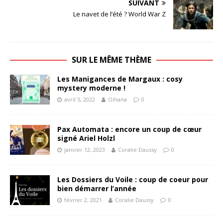
SUIVANT
Le navet de l’été ? World War Z
SUR LE MÊME THÈME
Les Manigances de Margaux : cosy
mystery moderne !
avril 5, 2022
Oihana
0
Pax Automata : encore un coup de cœur
signé Ariel Holzl
janvier 12, 2023
Coralie Daussy
0
Les Dossiers du Voile : coup de coeur pour
bien démarrer l’année
février 2, 2021
Coralie Daussy
0