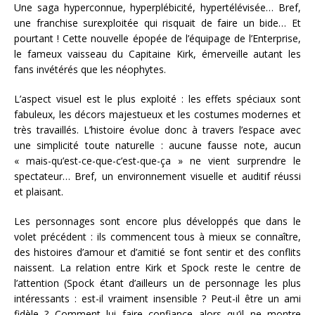
Une saga hyperconnue, hyperplébicité, hypertélévisée… Bref,
une franchise surexploitée qui risquait de faire un bide… Et
pourtant ! Cette nouvelle épopée de l’équipage de l’Enterprise,
le fameux vaisseau du Capitaine Kirk, émerveille autant les
fans invétérés que les néophytes.
L’aspect visuel est le plus exploité : les effets spéciaux sont
fabuleux, les décors majestueux et les costumes modernes et
très travaillés. L’histoire évolue donc à travers l’espace avec
une simplicité toute naturelle : aucune fausse note, aucun
« mais-qu’est-ce-que-c’est-que-ça » ne vient surprendre le
spectateur… Bref, un environnement visuelle et auditif réussi
et plaisant.
Les personnages sont encore plus développés que dans le
volet précédent : ils commencent tous à mieux se connaître,
des histoires d’amour et d’amitié se font sentir et des conflits
naissent. La relation entre Kirk et Spock reste le centre de
l’attention (Spock étant d’ailleurs un de personnage les plus
intéressants : est-il vraiment insensible ? Peut-il être un ami
fidèle ? Comment lui faire confiance alors qu’il ne montre