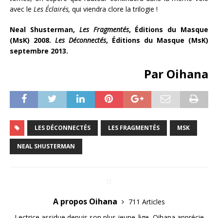
avec le
Les Éclair
é
s,
qui viendra clore la trilogie !
Neal Shusterman,
Les Fragmentés
, Éditions du Masque
(MsK) 2008.
Les Déconnectés
, Éditions du Masque (MsK)
septembre 2013.
Par Oihana
LES DÉCONNECTÉS
LES FRAGMENTÉS
MSK
NEAL SHUSTERMAN
A propos Oihana
711 Articles
Lectrice assidue depuis son plus jeune âge, Oihana apprécie