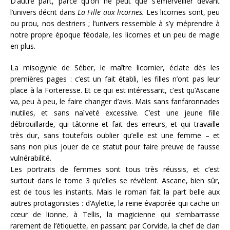
D’autre part, parce qu’on ne peut que s’émerveiller devant
l’univers décrit dans
La Fille aux licornes.
Les licornes sont, peu
ou prou, nos destriers ; l’univers ressemble à s’y méprendre à
notre propre époque féodale, les licornes et un peu de magie
en plus.
La misogynie de Séber, le maître licornier, éclate dès les
premières pages : c’est un fait établi, les filles n’ont pas leur
place à la Forteresse. Et ce qui est intéressant, c’est qu’Ascane
va, peu à peu, le faire changer d’avis. Mais sans fanfaronnades
inutiles, et sans naïveté excessive. C’est une jeune fille
débrouillarde, qui tâtonne et fait des erreurs, et qui travaille
très dur, sans toutefois oublier qu’elle est une femme – et
sans non plus jouer de ce statut pour faire preuve de fausse
vulnérabilité.
Les portraits de femmes sont tous très réussis, et c’est
surtout dans le tome 3 qu’elles se révèlent. Ascane, bien sûr,
est de tous les instants. Mais le roman fait la part belle aux
autres protagonistes : d’Aylette, la reine évaporée qui cache un
cœur de lionne, à Tellis, la magicienne qui s’embarrasse
rarement de l’étiquette, en passant par Corvide, la chef de clan