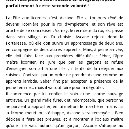
parfaitement à cette seconde volonté !
La Fille aux licornes, c’est Ascane. Elle a toujours rêvé de
devenir licornière pour le roi d’Ampleterre, et son rêve est
proche de se concrétiser : Varney, le recruteur du roi, est passé
dans son village, et l’a choisie. Ascane rejoint donc la
Forteresse, où elle doit suivre un apprentissage de deux ans,
en compagnie de deux autres apprentis. Mais, à peine arrivée,
elle doit faire face aux premières difficultés : Séber, l’âpre
maître licornier, ne jure que par les garçons et refuse
d’enseigner son art à une fille ; il tente de la reléguer aux
cuisines. Contraint par un ordre de prendre Ascane comme un
apprenti lambda, Séber finit par accepter la présence de la
jeune femme… mais il va tout faire pour la dégoûter.
Il commence par lui confier le soin d’une licorne sauvage
entravée, un grand mâle furieux et indomptable, que personne
ne parvient à approcher, en lui mettant le marché en mains : si
la licorne meurt ou s’échappe, Ascane sera renvoyée… Bien
décidée à faire ses preuves, et à montrer à l’odieux maître
qu’une fille vaut autant qu’un garçon, Ascane s’attaque au