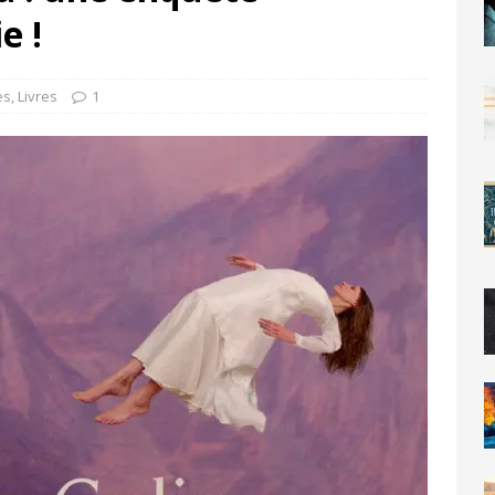
e !
es
,
Livres
1