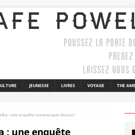
CULTURE
JEUNESSE
LIVRES
VOYAGE
THE AME
afka : une enquête romanesque réussie !
a : une enquête