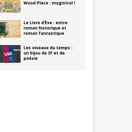
Wood Place : magistral !
Le Livre d’Ève : entre
roman historique et
roman fantastique
Les oiseaux du temps :
un bijou de SF et de
poésie