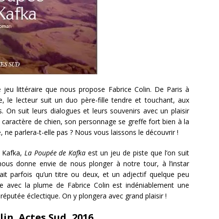
le jeu littéraire que nous propose Fabrice Colin. De Paris à
, le lecteur suit un duo père-fille tendre et touchant, aux
 On suit leurs dialogues et leurs souvenirs avec un plaisir
n caractère de chien, son personnage se greffe fort bien à la
, ne parlera-t-elle pas ? Nous vous laissons le découvrir !
à Kafka,
La Poupée de Kafka
est un jeu de piste que l’on suit
 nous donne envie de nous plonger à notre tour, à l’instar
it parfois qu’un titre ou deux, et un adjectif quelque peu
re avec la plume de Fabrice Colin est indéniablement une
 réputée éclectique. On y plongera avec grand plaisir !
lin. Actes Sud, 2016.