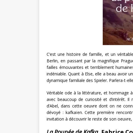
C’est une histoire de famille, et un véritab
Berlin, en passant par la magnifique Prague
failles émouvantes et terriblement humaines.
indéniable. Quant à Else, elle a beau avoir u
dynamique familiale des Spieler. Parlera-t-elle
Véritable ode à la littérature, et hommage 
avec beaucoup de curiosité et d’intérêt. Il
d’Abel, dans cette oeuvre dont on ne conna
dévoyé : kafkaïen. Cette première rencont
invitation à découvrir le reste de son oeuvre,
La Poupée de Kafka
, Fabrice Co