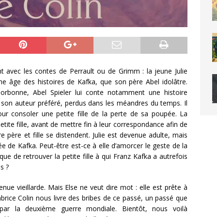
t avec les contes de Perrault ou de Grimm : la jeune Julie
une âge des histoires de Kafka, que son père Abel idolâtre.
Sorbonne, Abel Spieler lui conte notamment une histoire
 son auteur préféré, perdus dans les méandres du temps. Il
pour consoler une petite fille de la perte de sa poupée. La
etite fille, avant de mettre fin à leur correspondance afin de
e père et fille se distendent. Julie est devenue adulte, mais
pée de Kafka. Peut-être est-ce à elle d’amorcer le geste de la
que de retrouver la petite fille à qui Franz Kafka a autrefois
es ?
enue vieillarde. Mais Else ne veut dire mot : elle est prête à
rice Colin nous livre des bribes de ce passé, un passé que
é par la deuxième guerre mondiale. Bientôt, nous voilà