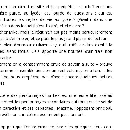
stoire démarre très vite et les péripéties s’enchaînent sans
ère partie, au lycée, est lourde de questions : qui est
 toutes les règles de vie au lycée ? (Vivait-il dans une
trin dans lequel il s’est fourré, et elle avec ?
er Mike, mais le récit n’en est pas moins particulièrement
s à s’en mêler, et ce pour le plus grand plaisir du lecteur !
t plein d’humour d’Olivier Gay, qu’il truffe de clins d’œil à la
s siens inclus. Cela apporte une bouffée d’air frais non
rvolté.
eulement on a constamment envie de savoir la suite – preuve
comme l’ensemble tient en un seul volume, on a toutes les
qui ne nous empêche pas d’avoir encore quelques petites
es.
actère des personnages : si Léa est une jeune fille lisse au
alement les personnages secondaires qui font tout le sel de
on caractère et ses capacités ; Maxime, l’opposant principal,
et révèle un caractère absolument passionnant.
p-peu que l’on referme ce livre : les quelques deux cent