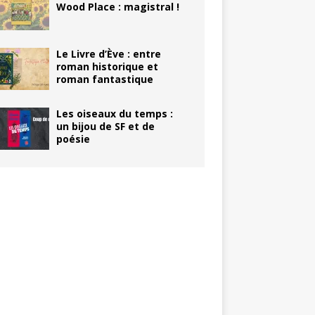
Wood Place : magistral !
Le Livre d’Ève : entre
roman historique et
roman fantastique
Les oiseaux du temps :
un bijou de SF et de
poésie