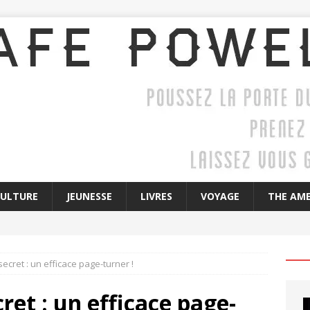
CULTURE
JEUNESSE
LIVRES
VOYAGE
THE AME
secret : un efficace page-turner !
cret : un efficace page-