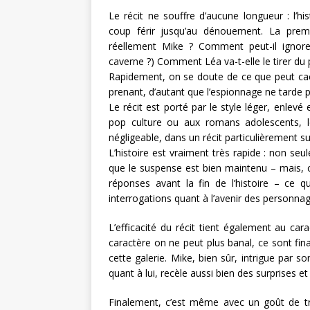
Le récit ne souffre d’aucune longueur : l’hi
coup férir jusqu’au dénouement. La premi
réellement Mike ? Comment peut-il ignorer
caverne ?) Comment Léa va-t-elle le tirer du pé
Rapidement, on se doute de ce que peut cach
prenant, d’autant que l’espionnage ne tarde pa
Le récit est porté par le style léger, enlevé e
pop culture ou aux romans adolescents, le
négligeable, dans un récit particulièrement su
L’histoire est vraiment très rapide : non s
que le suspense est bien maintenu – mais, 
réponses avant la fin de l’histoire – ce 
interrogations quant à l’avenir des personnag
L’efficacité du récit tient également au car
caractère on ne peut plus banal, ce sont fin
cette galerie. Mike, bien sûr, intrigue par s
quant à lui, recèle aussi bien des surprises 
Finalement, c’est même avec un goût de tro