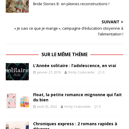
Bride Stories 8 : en pleines reconstructions !
SUIVANT
« Je sais ce que je mange », campagne d’éducation citoyenne à
l’alimentation !
SUR LE MÊME THÈME
L’Année solitaire : l’adolescence, en vrai
janvier 27, 2016
Emily Costecalde
0
Float, la petite romance mignonne qui fait
du bien
août 20, 2022
Emily Costecalde
0
Chroniques express : 2 romans rapides à
dévorer