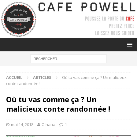
ACCUEIL
ARTICLES
Où tu vas comme ça ? Un malicieux
conte randonnée !
Où tu vas comme ça ? Un
malicieux conte randonnée !
mai 14, 2018
Oihana
1