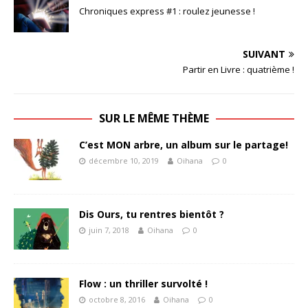
Chroniques express #1 : roulez jeunesse !
SUIVANT
Partir en Livre : quatrième !
SUR LE MÊME THÈME
C’est MON arbre, un album sur le partage!
décembre 10, 2019
Oihana
0
Dis Ours, tu rentres bientôt ?
juin 7, 2018
Oihana
0
Flow : un thriller survolté !
octobre 8, 2016
Oihana
0