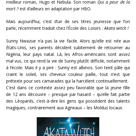
meilleur roman, Hugo et Nebula. Son roman
Qui a peur de la
mort ?
est d’ailleurs en adaptation par HBO.
Mais aujourd’hui, c’est d’un de ses titres jeunesse que l’on
parle, récemment traduit chez l’École des Loisirs :
Akata witch !
Sunny Nwazue n’a pas la vie facile. Alors qu’elle est née aux
États-Unis, ses parents décident subitement de retourner au
Nigéria, leur pays natal. Là, les Afros-américains sont assez
mal vus, ce qui rend la vie de Sunny plutôt difficile, notamment
à l’école. Mais il y a pire : Sunny est albinos. Son teint pâle qui
craint le soleil, ses cheveux couleur paille, tout n’est que
prétexte pour ses camarades qui la harcèlent continuellement.
C’est dans ce contexte assez peu favorable que la jeune fille
de 12 ans découvre – presque par hasard – qu’elle fait partie
des Léopards, c’est-à-dire les gens qui possèdent des talents
magiques, contrairement aux Agneaux – les Moldus locaux.