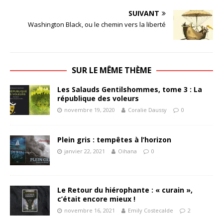
SUIVANT
Washington Black, ou le chemin vers la liberté
SUR LE MÊME THÈME
Les Salauds Gentilshommes, tome 3 : La
république des voleurs
novembre 19, 2020
Coralie Daussy
0
Plein gris : tempêtes à l’horizon
janvier 22, 2021
Oihana
0
Le Retour du hiérophante : « curain »,
c’était encore mieux !
novembre 16, 2021
Emily Costecalde
2