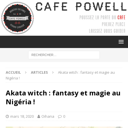
ACCUEIL
ARTICLES
Akata witch : fantasy et magie au
Nigéria !
Akata witch : fantasy et magie au
Nigéria !
mars 18, 2020
Oihana
0