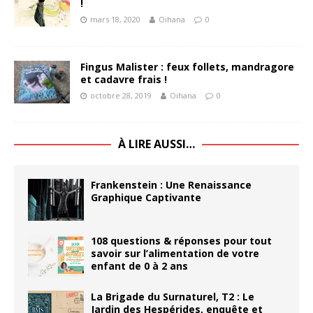
!
mars 18, 2020
Oihana
0
Fingus Malister : feux follets, mandragore
et cadavre frais !
octobre 28, 2019
Oihana
0
À LIRE AUSSI…
Frankenstein : Une Renaissance
Graphique Captivante
108 questions & réponses pour tout
savoir sur l’alimentation de votre
enfant de 0 à 2 ans
La Brigade du Surnaturel, T2 : Le
Jardin des Hespérides, enquête et