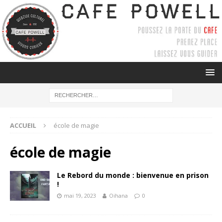
ACCUEIL
école de magie
école de magie
Le Rebord du monde : bienvenue en prison
!
mai 19, 2023
Oihana
0