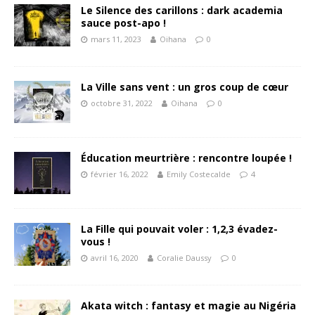
Le Silence des carillons : dark academia
sauce post-apo !
mars 11, 2023
Oihana
0
La Ville sans vent : un gros coup de cœur
octobre 31, 2022
Oihana
0
Éducation meurtrière : rencontre loupée !
février 16, 2022
Emily Costecalde
4
La Fille qui pouvait voler : 1,2,3 évadez-
vous !
avril 16, 2020
Coralie Daussy
0
Akata witch : fantasy et magie au Nigéria