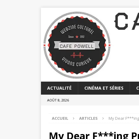
ACTUALITÉ
CINÉMA ET SÉRIES
AOÛT 8, 2026
ACCUEIL
ARTICLES
My Dear F***ing 
My Dear F***ing Pr