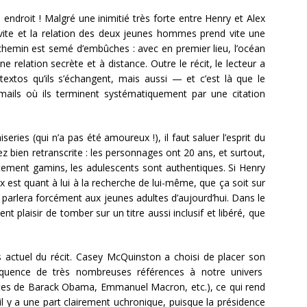
ndroit ! Malgré une inimitié très forte entre Henry et Alex
 vite et la relation des deux jeunes hommes prend vite une
hemin est semé d’embûches : avec en premier lieu, l’océan
ne relation secrète et à distance. Outre le récit, le lecteur a
textos qu’ils s’échangent, mais aussi — et c’est là que le
ils où ils terminent systématiquement par une citation
ries (qui n’a pas été amoureux !), il faut saluer l’esprit du
z bien retranscrite : les personnages ont 20 ans, et surtout,
ètement gamins, les adulescents sont authentiques. Si Henry
lex est quant à lui à la recherche de lui-même, que ça soit sur
ça parlera forcément aux jeunes adultes d’aujourd’hui. Dans le
nt plaisir de tomber sur un titre aussi inclusif et libéré, que
s actuel du récit. Casey McQuinston a choisi de placer son
équence de très nombreuses références à notre univers
es de Barack Obama, Emmanuel Macron, etc.), ce qui rend
l y a une part clairement uchronique, puisque la présidence