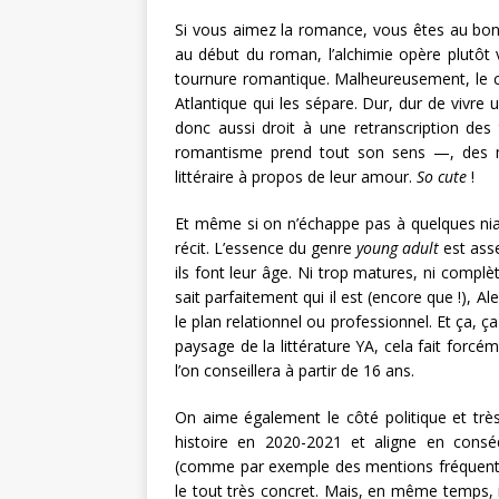
Si vous aimez la romance, vous êtes au bon e
au début du roman, l’alchimie opère plutôt
tournure romantique. Malheureusement, le c
Atlantique qui les sépare. Dur, dur de vivre u
donc aussi droit à une retranscription des 
romantisme prend tout son sens —, des ma
littéraire à propos de leur amour.
So cute
!
Et même si on n’échappe pas à quelques niaise
récit. L’essence du genre
young adult
est asse
ils font leur âge. Ni trop matures, ni compl
sait parfaitement qui il est (encore que !), A
le plan relationnel ou professionnel. Et ça, 
paysage de la littérature YA, cela fait forcéme
l’on conseillera à partir de 16 ans.
On aime également le côté politique et trè
histoire en 2020-2021 et aligne en cons
(comme par exemple des mentions fréquent
le tout très concret. Mais, en même temps, i