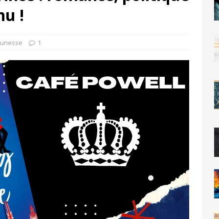
nu !
eunesse
1