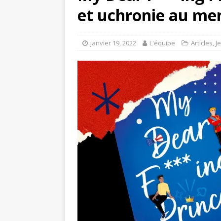
et uchronie au me
janvier 19, 2022
L'équipe
Articles
,
J