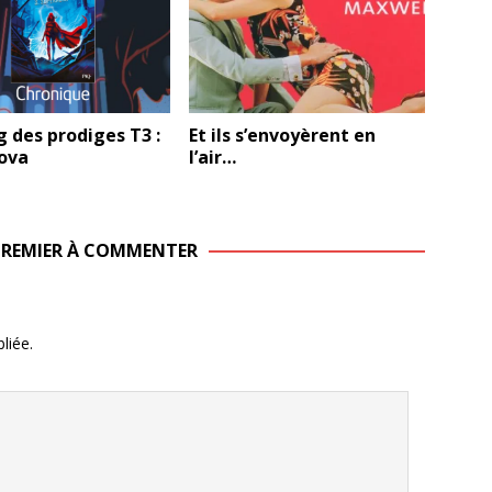
 des prodiges T3 :
Et ils s’envoyèrent en
ova
l’air…
 PREMIER À COMMENTER
liée.