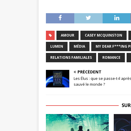
AMOUR
CASEY MCQUINSTON
LUMEN
MÉDIA
MY DEAR F***ING P
RELATIONS FAMILIALES
ROMANCE
PRÉCÉDENT
Les Élus : que se passe-t-il aprè
sauvé le monde ?
SUR