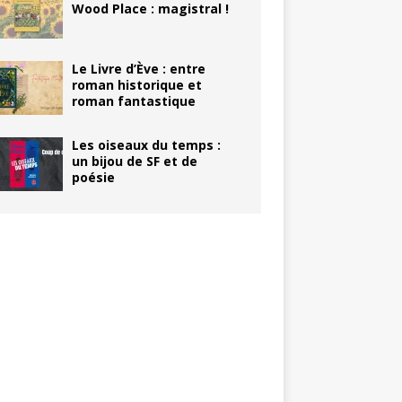
Wood Place : magistral !
Le Livre d’Ève : entre
roman historique et
roman fantastique
Les oiseaux du temps :
un bijou de SF et de
poésie