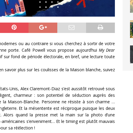
rnes ou au contraire si vous cherchez à sortir de votre
nne porte. Café Powell vous propose aujourd’hui
My Dear
f sur fond de période électorale, en bref, une lecture toute
 savoir plus sur les coulisses de la Maison blanche, suivez
tats-Unis, Alex Claremont-Diaz s’est aussitôt retrouvé sous
elligent, charmeur : son potentiel de séduction auprès des
e la Maison-Blanche. Personne ne résiste à son charme …
d’Angleterre. Et la mésentente est réciproque puisque les deux
. Alors quand la presse met la main sur la photo d’une
lo-américaines s’enveniment… Et le timing est plutôt mauvais
our sa réélection !