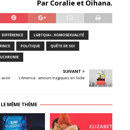
Par Coralie et Oihana.
DIFFÉRENCE
LGBTQIA+; HOMOSEXUALITÉ
RINCE
POLITIQUE
QUÊTE DE SOI
UCHRONIE
SUIVANT
s avoir
L’America : amours tragiques en Sicile
 LE MÊME THÈME