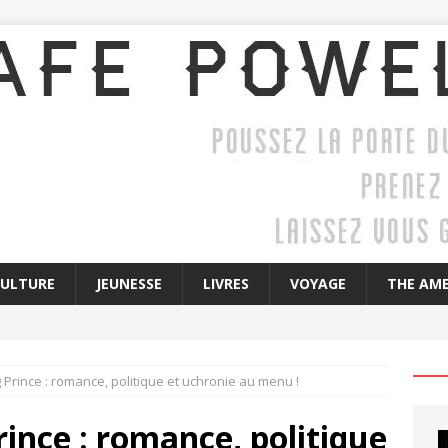
CULTURE
JEUNESSE
LIVRES
VOYAGE
THE AME
Prince : romance, politique et uchronie au menu !
ince : romance, politique