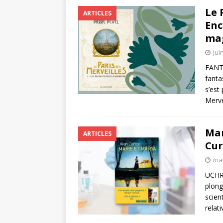
Le 
ARTICLES
Enc
mag
jui
FANTA
fanta
s’est
Merve
Mar
ARTICLES
Cur
mai
UCHRO
plong
scien
relat