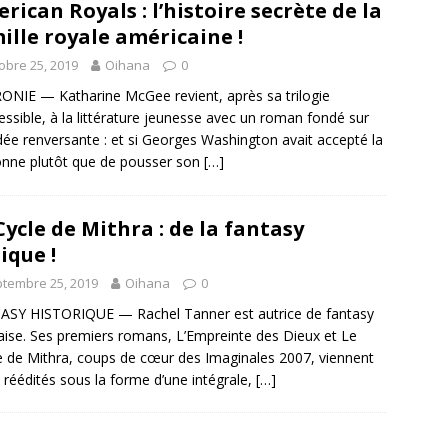
rican Royals : l’histoire secrète de la
ille royale américaine !
obre 25, 2019
Oihana
0
NIE — Katharine McGee revient, après sa trilogie
essible, à la littérature jeunesse avec un roman fondé sur
dée renversante : et si Georges Washington avait accepté la
nne plutôt que de pousser son
[…]
Cycle de Mithra : de la fantasy
ique !
tembre 25, 2019
Oihana
0
SY HISTORIQUE — Rachel Tanner est autrice de fantasy
aise. Ses premiers romans, L’Empreinte des Dieux et Le
e de Mithra, coups de cœur des Imaginales 2007, viennent
e réédités sous la forme d’une intégrale,
[…]