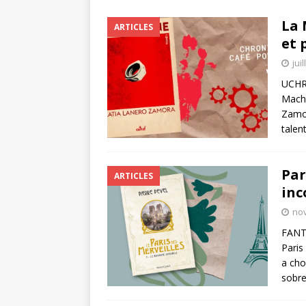
La 
ARTICLES
et 
jui
UCHRO
Machi
Zamor
talen
Par
ARTICLES
inc
no
FANTA
Paris
a cho
sobr