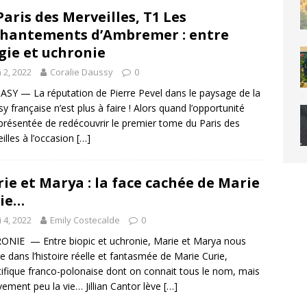
Paris des Merveilles, T1 Les
hantements d’Ambremer : entre
ie et uchronie
n 2, 2022
Coralie Daussy
0
SY — La réputation de Pierre Pevel dans le paysage de la
sy française n’est plus à faire ! Alors quand l’opportunité
 présentée de redécouvrir le premier tome du Paris des
illes à l’occasion
[…]
ie et Marya : la face cachée de Marie
ie…
 4, 2022
Emily Costecalde
0
NIE — Entre biopic et uchronie, Marie et Marya nous
e dans l’histoire réelle et fantasmée de Marie Curie,
tifique franco-polonaise dont on connait tous le nom, mais
ivement peu la vie… Jillian Cantor lève
[…]