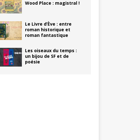
Wood Place : magistral !
Le Livre d’Ève : entre
roman historique et
roman fantastique
Les oiseaux du temps :
un bijou de SF et de
poésie