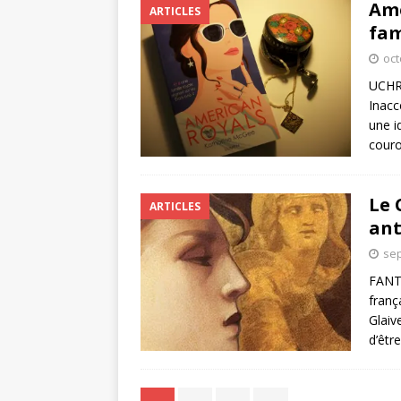
Ame
ARTICLES
fam
oct
UCHRO
Inacc
une i
couro
Le 
ARTICLES
ant
sep
FANTA
franç
Glaiv
d’êtr