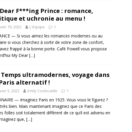
Dear F***ing Prince : romance,
itique et uchronie au menu !
vier 19, 2022
L'équipe
1
NCE — Si vous aimez les romances modernes ou au
aire si vous cherchez à sortir de votre zone de confort,
avez frappé à la bonne porte. Café Powell vous propose
rd’hui My Dear
[…]
 Temps ultramodernes, voyage dans
Paris alternatif !
vier 5, 2022
Emily Costecalde
1
NAIRE — Imaginez Paris en 1925. Vous vous le figurez ?
 très bien. Mais maintenant imaginez que ce Paris des
s folles soit totalement différent de ce qu’il est advenu en
 Imaginez que,
[…]