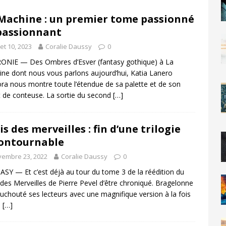
Machine : un premier tome passionné
passionnant
llet 10, 2023
Coralie Daussy
0
NIE — Des Ombres d’Esver (fantasy gothique) à La
ne dont nous vous parlons aujourd’hui, Katia Lanero
a nous montre toute l’étendue de sa palette et de son
t de conteuse. La sortie du second
[…]
is des merveilles : fin d’une trilogie
ontournable
vembre 23, 2022
Coralie Daussy
0
SY — Et c’est déjà au tour du tome 3 de la réédition du
 des Merveilles de Pierre Pevel d’être chroniqué. Bragelonne
uchouté ses lecteurs avec une magnifique version à la fois
e
[…]