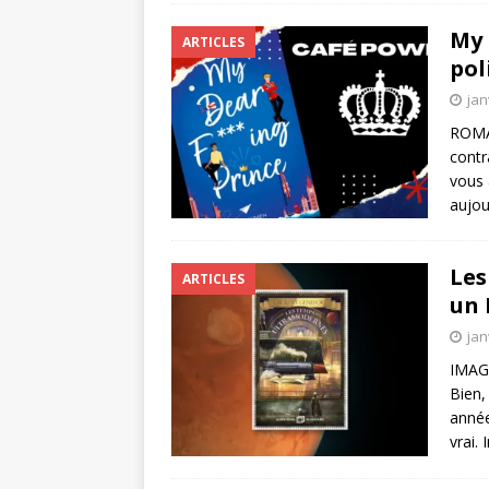
My 
ARTICLES
pol
jan
ROMA
contr
vous 
aujou
Les
ARTICLES
un 
jan
IMAGI
Bien,
année
vrai.