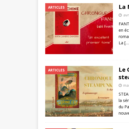
La 
ARTICLES
avr
FANTA
en éc
roman
La
[…
Le 
ARTICLES
ste
mar
STEAM
la sé
du Pa
nouve