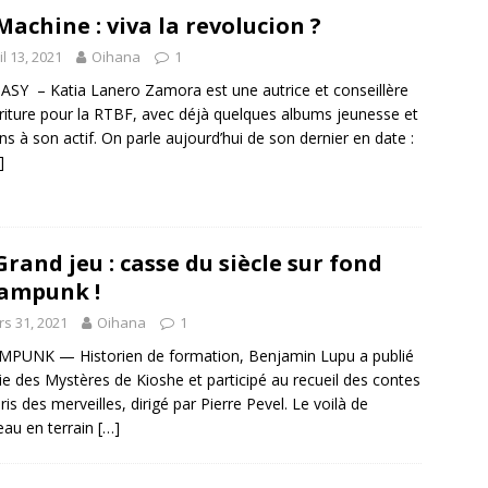
Machine : viva la revolucion ?
il 13, 2021
Oihana
1
SY – Katia Lanero Zamora est une autrice et conseillère
riture pour la RTBF, avec déjà quelques albums jeunesse et
s à son actif. On parle aujourd’hui de son dernier en date :
]
Grand jeu : casse du siècle sur fond
ampunk !
s 31, 2021
Oihana
1
PUNK — Historien de formation, Benjamin Lupu a publié
rie des Mystères de Kioshe et participé au recueil des contes
ris des merveilles, dirigé par Pierre Pevel. Le voilà de
au en terrain
[…]