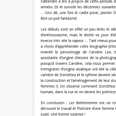
s’attendre à lire à propos de cette période d
années 20 et survole les décennies suivantes.
… Ceci dit, une fois le cadre posé, Jasmin 
être un poil fantasmé.
Les débuts sont en effet un peu lents et id
d’enthousiasme, mais le destin se joue d’el
inverse très vite la vapeur … Tant mieux pou
a choisi d’appréhender cette biographie (très
inventé le personnage de Caroline Lee, 
assistante d’origine chinoise de la photograp
puisqu’à travers Caroline, cela nous perme
immigrants d’origine asiatique ont été la c
carrière de Dorothea et le rythme devient vit
la construction et l’aménagement de leur stu
femmes !). On observe comment Dorothea pa
humain, dans la rue et on devine les prémices
En conclusion :
Les Bohémiennes
est un rom
découvrir le travail et l’histoire d’une femm
sujet. Une bonne surprise !