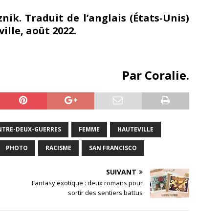
nik. Traduit de l’anglais (États-Unis)
ille, août 2022.
Par Coralie.
NTRE-DEUX-GUERRES
FEMME
HAUTEVILLE
PHOTO
RACISME
SAN FRANCISCO
SUIVANT
Fantasy exotique : deux romans pour
sortir des sentiers battus