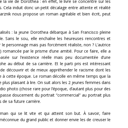
e la vie de Dorothea : en effet, le livre se concentre sur les
 Cela induit donc un petit décalage entre attente et réalité
Darznik nous propose un roman agréable et bien écrit, peut
éalisés : la jeune Dorothea débarque à San Francisco pleine
le. Sans le sou, elle enchaîne les heureuses rencontres et
r le personnage mais pas forcément réaliste, non ? L’autrice
) romancée par le prisme d’une amitié. Pour ce faire, elle a
basée sur l’existence réelle mais peu documentée d’une
he au début de sa carrière. Et le parti pris est intéressant
t de découvrir et de mieux appréhender le racisme dont les
ible à cette époque. Le roman décolle en même temps que la
e plus plaisant à lire. On suit alors les 2 jeunes femmes dans
dio photo (chose rare pour l’époque, d’autant plus pour des
sse doucement du portrait “commercial” au portrait plus
 de sa future carrière.
an qui se lit vite et qui atteint son but. À savoir, faire
e méconnue du grand public et donner envie les de creuser le