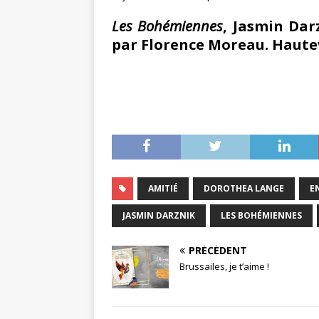
Les Bohémiennes
, Jasmin Darz
par Florence Moreau. Hautev
AMITIÉ
DOROTHEA LANGE
E
JASMIN DARZNIK
LES BOHÉMIENNES
PRÉCÉDENT
Brussailes, je t’aime !