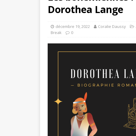
Dorothea Lange
décembre 19, 2022
Coralie Daussy
Break
0