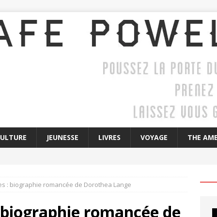
CULTURE
JEUNESSE
LIVRES
VOYAGE
THE AME
s : biographie romancée de Dorothea Lange
 biographie romancée de