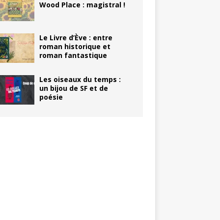
Wood Place : magistral !
Le Livre d’Ève : entre
roman historique et
roman fantastique
Les oiseaux du temps :
un bijou de SF et de
poésie