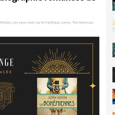
Articles
,
Les yeux rivés sur le Pacifique
,
Livres
,
The American