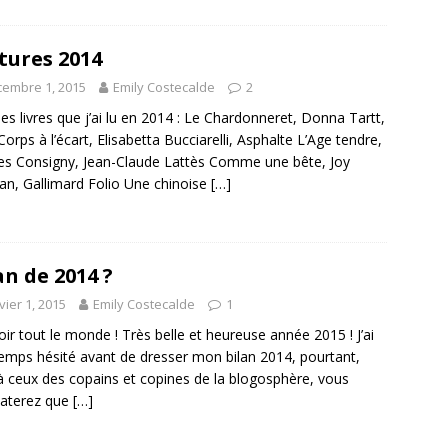
tures 2014
embre 1, 2015
Emily Costecalde
2
 les livres que j’ai lu en 2014 : Le Chardonneret, Donna Tartt,
Corps à l’écart, Elisabetta Bucciarelli, Asphalte L’Age tendre,
es Consigny, Jean-Claude Lattès Comme une bête, Joy
n, Gallimard Folio Une chinoise
[…]
an de 2014 ?
vier 1, 2015
Emily Costecalde
1
ir tout le monde ! Très belle et heureuse année 2015 ! J’ai
emps hésité avant de dresser mon bilan 2014, pourtant,
à ceux des copains et copines de la blogosphère, vous
taterez que
[…]