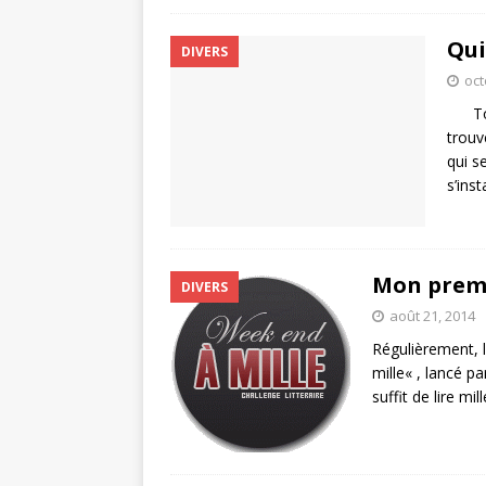
Qui
DIVERS
oct
Tout 
trouv
qui s
s’ins
Mon premi
DIVERS
août 21, 2014
Régulièrement, 
mille« , lancé p
suffit de lire 