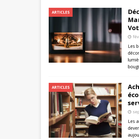
Déc
ARTICLES
Mar
Vot
fév
Les b
décor
lumiè
bougi
Ach
ARTICLES
éco
ser
sep
Les a
deven
aujou