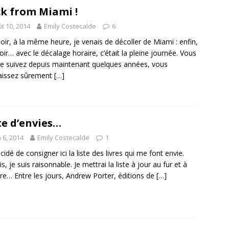
k from Miami !
t 10, 2014
Emily Costecalde
6
soir, à la même heure, je venais de décoller de Miami : enfin,
soir… avec le décalage horaire, c’était la pleine journée. Vous
e suivez depuis maintenant quelques années, vous
aissez sûrement
[…]
te d’envies…
n 6, 2014
Emily Costecalde
1
écidé de consigner ici la liste des livres qui me font envie.
, je suis raisonnable. Je mettrai la liste à jour au fur et à
e… Entre les jours, Andrew Porter, éditions de
[…]