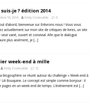
 suis-je ? édition 2014
obre 16, 2014
Emily Costecalde
0
d’abord, bienvenue sur Enlivrons-nous ! Vous vous
ez actuellement sur mon site de critiques de livres, un site
e veut varié, ouvert et convivial. Afin que le dialogue
taure plus aisément, je
[…]
er week-end à mille
Emily Costecalde
12
la blogosphère se réunit autour du challenge « Week-end à
ar Lili Bouquine. Le concept est simple comme bonjour : il
mille pages en un week-end de temps. L’événement est
[…]