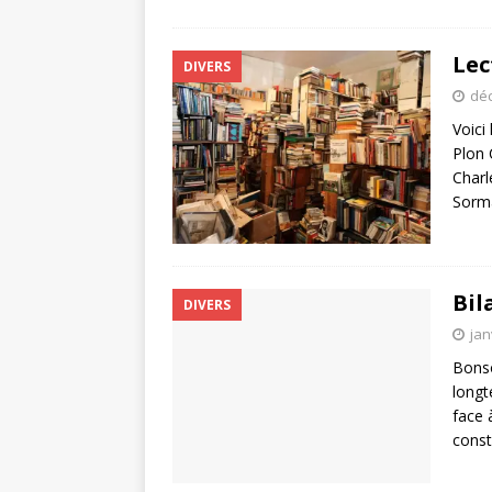
Lec
DIVERS
déc
Voici
Plon 
Charl
Sorma
Bil
DIVERS
jan
Bonso
longt
face 
cons