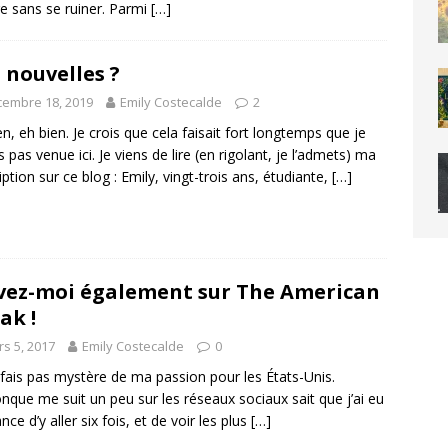
re sans se ruiner. Parmi
[…]
 nouvelles ?
embre 18, 2019
Emily Costecalde
2
en, eh bien. Je crois que cela faisait fort longtemps que je
s pas venue ici. Je viens de lire (en rigolant, je l’admets) ma
iption sur ce blog : Emily, vingt-trois ans, étudiante,
[…]
vez-moi également sur The American
ak !
s 5, 2017
Emily Costecalde
0
 fais pas mystère de ma passion pour les États-Unis.
nque me suit un peu sur les réseaux sociaux sait que j’ai eu
nce d’y aller six fois, et de voir les plus
[…]