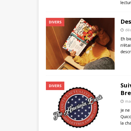
lectu
Des
DIVERS
déc
Eh bi
n’étai
descr
Sui
DIVERS
Bre
mar
Je ne
Quico
la cha