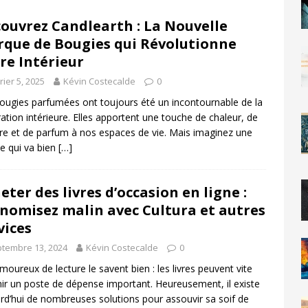
ouvrez Candlearth : La Nouvelle
que de Bougies qui Révolutionne
re Intérieur
rier 5, 2025
Kévin Costecalde
0
ougies parfumées ont toujours été un incontournable de la
ation intérieure. Elles apportent une touche de chaleur, de
re et de parfum à nos espaces de vie. Mais imaginez une
e qui va bien
[…]
eter des livres d’occasion en ligne :
nomisez malin avec Cultura et autres
vices
tembre 13, 2024
Kévin Costecalde
0
moureux de lecture le savent bien : les livres peuvent vite
ir un poste de dépense important. Heureusement, il existe
rd’hui de nombreuses solutions pour assouvir sa soif de