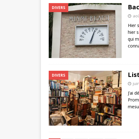
Bac
DIVERS
aoû
Hier 
hier 
qui m
conn
Lis
DIVERS
jui
J’ai d
Promis
mesur