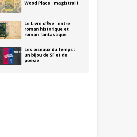
Wood Place : magistral !
Le Livre d’Ève : entre
roman historique et
roman fantastique
Les oiseaux du temps :
un bijou de SF et de
poésie