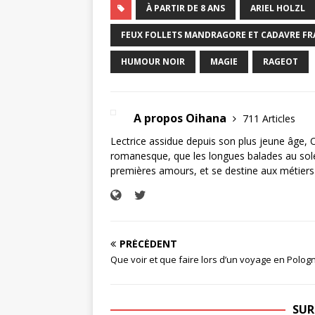
À PARTIR DE 8 ANS
ARIEL HOLZL
FEUX FOLLETS MANDRAGORE ET CADAVRE FR
HUMOUR NOIR
MAGIE
RAGEOT
A propos Oihana
711 Articles
Lectrice assidue depuis son plus jeune âge, 
romanesque, que les longues balades au soleil
premières amours, et se destine aux métiers 
PRÉCÉDENT
Que voir et que faire lors d’un voyage en Polog
SUR