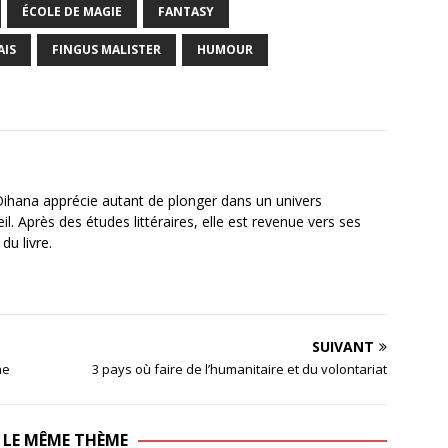
ÉCOLE DE MAGIE
FANTASY
AIS
FINGUS MALISTER
HUMOUR
Oihana apprécie autant de plonger dans un univers
. Après des études littéraires, elle est revenue vers ses
du livre.
SUIVANT
ne
3 pays où faire de l’humanitaire et du volontariat
 LE MÊME THÈME