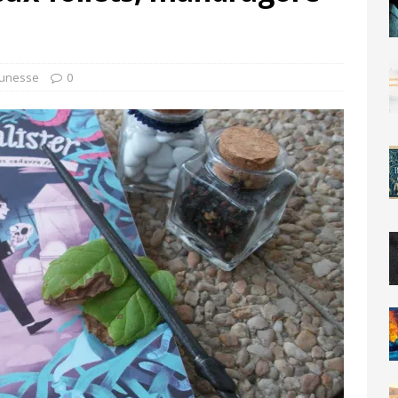
eunesse
0