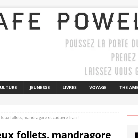
CULTURE
JEUNESSE
LIVRES
VOYAGE
THE AME
: feux follets, mandragore et cadavre frais !
feux follets, mandragore