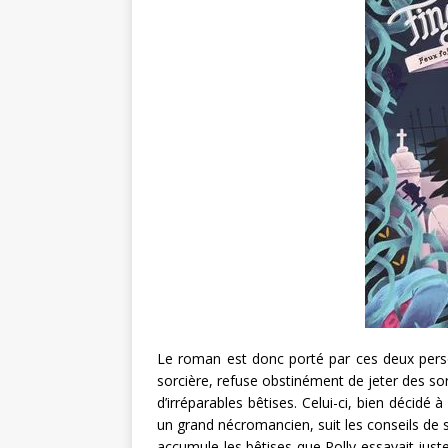
Le roman est donc porté par ces deux person
sorcière, refuse obstinément de jeter des so
d’irréparables bêtises. Celui-ci, bien décidé 
un grand nécromancien, suit les conseils de
accumule les bêtises que Polly essayait just