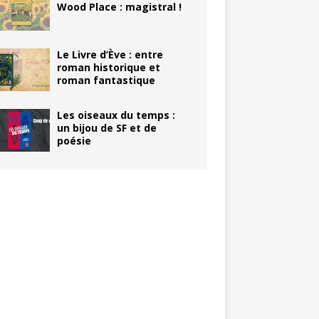
Wood Place : magistral !
Le Livre d’Ève : entre
roman historique et
roman fantastique
Les oiseaux du temps :
un bijou de SF et de
poésie