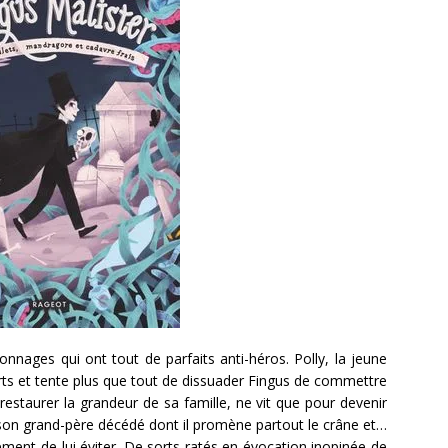
nages qui ont tout de parfaits anti-héros. Polly, la jeune
rts et tente plus que tout de dissuader Fingus de commettre
à restaurer la grandeur de sa famille, ne vit que pour devenir
 son grand-père décédé dont il promène partout le crâne et…
ement de lui éviter. De sorts ratés en évocation inopinée de