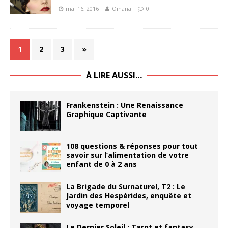
mai 16, 2016
Oihana
0
1
2
3
»
À LIRE AUSSI…
Frankenstein : Une Renaissance
Graphique Captivante
108 questions & réponses pour tout
savoir sur l’alimentation de votre
enfant de 0 à 2 ans
La Brigade du Surnaturel, T2 : Le
Jardin des Hespérides, enquête et
voyage temporel
Le Dernier Soleil : Tarot et fantasy