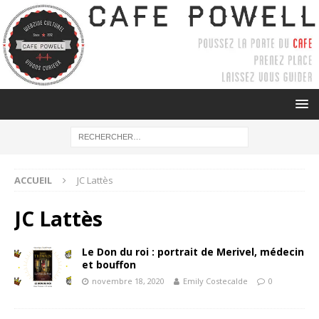
ACCUEIL
JC Lattès
JC Lattès
Le Don du roi : portrait de Merivel, médecin
et bouffon
novembre 18, 2020
Emily Costecalde
0