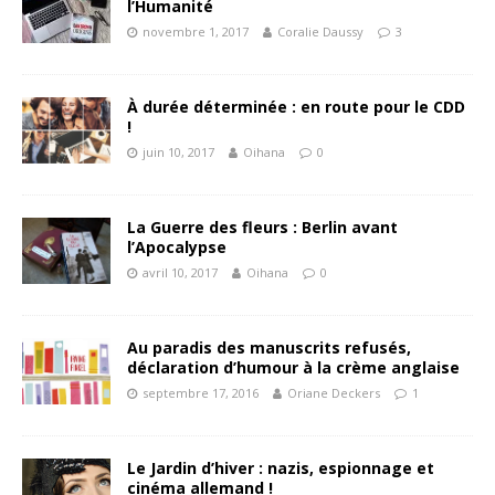
l’Humanité
novembre 1, 2017
Coralie Daussy
3
À durée déterminée : en route pour le CDD
!
juin 10, 2017
Oihana
0
La Guerre des fleurs : Berlin avant
l’Apocalypse
avril 10, 2017
Oihana
0
Au paradis des manuscrits refusés,
déclaration d’humour à la crème anglaise
septembre 17, 2016
Oriane Deckers
1
Le Jardin d’hiver : nazis, espionnage et
cinéma allemand !