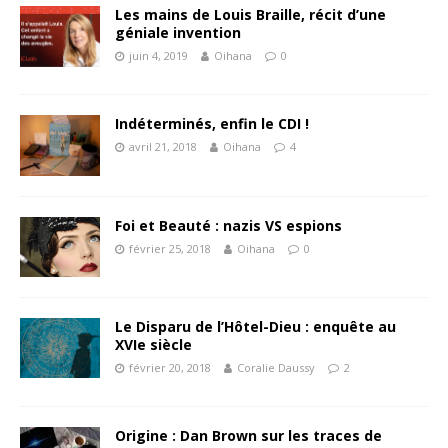
Les mains de Louis Braille, récit d’une
géniale invention
juin 4, 2019
Oihana
0
Indéterminés, enfin le CDI !
avril 21, 2018
Oihana
4
Foi et Beauté : nazis VS espions
février 25, 2018
Oihana
0
Le Disparu de l’Hôtel-Dieu : enquête au
XVIe siècle
février 20, 2018
Coralie Daussy
2
Origine : Dan Brown sur les traces de