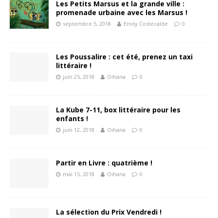
Les Petits Marsus et la grande ville :
promenade urbaine avec les Marsus !
septembre 5, 2018
Emily Costecalde
0
Les Poussalire : cet été, prenez un taxi
littéraire !
juin 25, 2018
Oihana
0
La Kube 7-11, box littéraire pour les
enfants !
juin 12, 2018
Oihana
0
Partir en Livre : quatrième !
mai 15, 2018
Oihana
0
La sélection du Prix Vendredi !