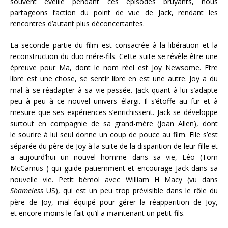
souvent éveillé pendant ces épisodes bruyants, nous
partageons l’action du point de vue de Jack, rendant les
rencontres d’autant plus déconcertantes.
La seconde partie du film est consacrée à la libération et la
reconstruction du duo mére-fils. Cette suite se révèle être une
épreuve pour Ma, dont le nom réel est Joy Newsome. Etre
libre est une chose, se sentir libre en est une autre. Joy a du
mal à se réadapter à sa vie passée. Jack quant à lui s’adapte
peu à peu à ce nouvel univers élargi. Il s’étoffe au fur et à
mesure que ses expériences s’enrichissent. Jack se développe
surtout en compagnie de sa grand-mère (Joan Allen), dont
le sourire à lui seul donne un coup de pouce au film. Elle s’est
séparée du père de Joy à la suite de la disparition de leur fille et
a aujourd’hui un nouvel homme dans sa vie, Léo (Tom
McCamus ) qui guide patiemment et encourage Jack dans sa
nouvelle vie. Petit bémol avec William H Macy (vu dans
Shameless
US), qui est un peu trop prévisible dans le rôle du
père de Joy, mal équipé pour gérer la réapparition de Joy,
et encore moins le fait qu’il a maintenant un petit-fils.