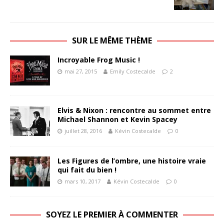
SUR LE MÊME THÈME
Incroyable Frog Music !
mai 27, 2015
Emily Costecalde
2
Elvis & Nixon : rencontre au sommet entre
Michael Shannon et Kevin Spacey
juillet 28, 2016
Kévin Costecalde
0
Les Figures de l’ombre, une histoire vraie
qui fait du bien !
mars 10, 2017
Kévin Costecalde
0
SOYEZ LE PREMIER À COMMENTER