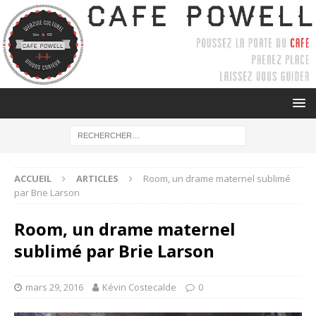
ACCUEIL
ARTICLES
Room, un drame maternel sublimé
par Brie Larson
Room, un drame maternel
sublimé par Brie Larson
mars 29, 2016
Kévin Costecalde
0