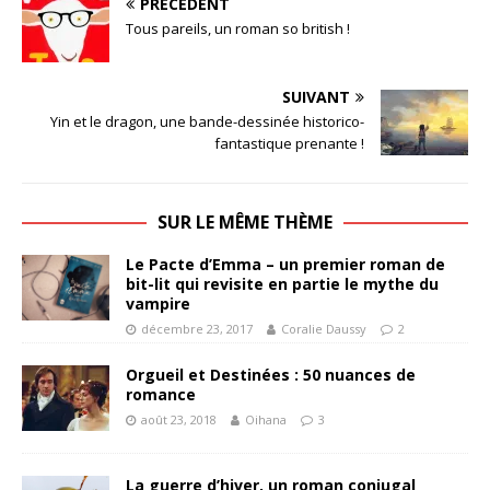
PRÉCÉDENT
Tous pareils, un roman so british !
SUIVANT
Yin et le dragon, une bande-dessinée historico-
fantastique prenante !
SUR LE MÊME THÈME
Le Pacte d’Emma – un premier roman de
bit-lit qui revisite en partie le mythe du
vampire
décembre 23, 2017
Coralie Daussy
2
Orgueil et Destinées : 50 nuances de
romance
août 23, 2018
Oihana
3
La guerre d’hiver, un roman conjugal