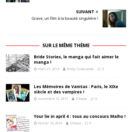
SUIVANT
Grave, un film à la beauté singulière !
SUR LE MÊME THÈME
Bride Stories, le manga qui fait aimer le
manga !
mars 21, 2014
Emily Costecalde
3
Les Mémoires de Vanitas : Paris, le XIXe
siècle et des vampires !
novembre 12, 2017
Oihana
0
Your lie in april 4 : tous au concours Maiho !
février 16, 2016
Oihana
0