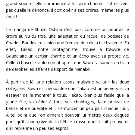
grand sourire, elle commence à le faire chanter : s’il ne veut
pas qu’elle le dénonce, il doit obéir à ses ordres, même les plus
fous !
Le manga de Shūzō Oshimi n’est pas, comme on pourrait le
croire au vu du titre, une adaptation du recueil de poésies de
Charles Baudelaire – bien que l’œuvre de celui-ci le traverse. En
effet, Takao, notre protagoniste, trouve à l’œuvre de
Baudelaire un certain charme et un écho avec sa propre vie.
Celle-ci bascule violemment après que Sawa l’a surpris en train
de dérober les affaires de sport de Nanako.
À partir de là, une relation assez malsaine va unir les deux
collégiens. Sawa est persuadée que Takao est un pervers et va
essayer de le montrer à tous. Takao, bien plus faible que la
jeune fille, va céder à tous ses chantages, faire preuve de
bêtise et de puérilité et… s’enfoncer un peu plus chaque jour.
À tel point que l’on aimerait pouvoir lui mettre deux claques
pour qu’il s’aperçoive de la bêtise crasse dont il fait preuve et
qu’il reprenne un peu ses esprits.