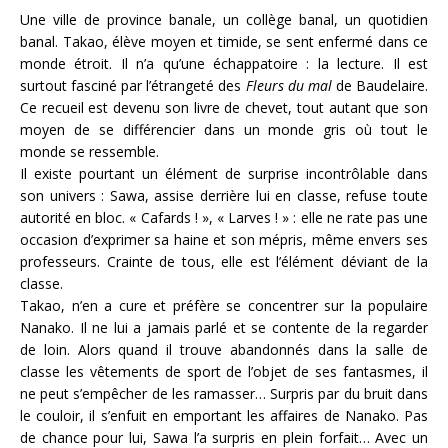
Une ville de province banale, un collège banal, un quotidien
banal. Takao, élève moyen et timide, se sent enfermé dans ce
monde étroit. Il n’a qu’une échappatoire : la lecture. Il est
surtout fasciné par l’étrangeté des
Fleurs du mal
de Baudelaire.
Ce recueil est devenu son livre de chevet, tout autant que son
moyen de se différencier dans un monde gris où tout le
monde se ressemble.
Il existe pourtant un élément de surprise incontrôlable dans
son univers : Sawa, assise derrière lui en classe, refuse toute
autorité en bloc. « Cafards ! », « Larves ! » : elle ne rate pas une
occasion d’exprimer sa haine et son mépris, même envers ses
professeurs. Crainte de tous, elle est l’élément déviant de la
classe.
Takao, n’en a cure et préfère se concentrer sur la populaire
Nanako. Il ne lui a jamais parlé et se contente de la regarder
de loin. Alors quand il trouve abandonnés dans la salle de
classe les vêtements de sport de l’objet de ses fantasmes, il
ne peut s’empêcher de les ramasser… Surpris par du bruit dans
le couloir, il s’enfuit en emportant les affaires de Nanako. Pas
de chance pour lui, Sawa l’a surpris en plein forfait… Avec un