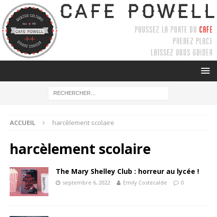
ACCUEIL
harcèlement scolaire
harcèlement scolaire
The Mary Shelley Club : horreur au lycée !
septembre 6, 2022
Emily Costecalde
0