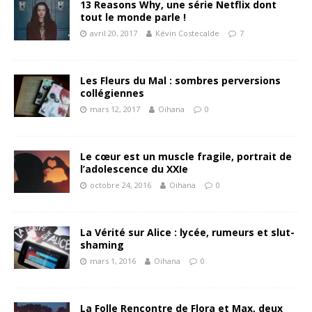
13 Reasons Why, une série Netflix dont
tout le monde parle !
avril 20, 2017
Kévin Costecalde
7
Les Fleurs du Mal : sombres perversions
collégiennes
mars 12, 2017
Oihana
0
Le cœur est un muscle fragile, portrait de
l’adolescence du XXIe
octobre 24, 2016
Oihana
0
La Vérité sur Alice : lycée, rumeurs et slut-
shaming
mars 1, 2016
Oihana
0
La Folle Rencontre de Flora et Max, deux