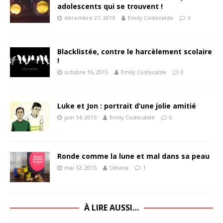
adolescents qui se trouvent !
décembre 27, 2015
Emily Costecalde
3
Blacklistée, contre le harcèlement scolaire
!
octobre 16, 2015
Emily Costecalde
0
Luke et Jon : portrait d’une jolie amitié
juin 14, 2015
Emily Costecalde
0
Ronde comme la lune et mal dans sa peau
mai 12, 2015
Oihana
1
À LIRE AUSSI…