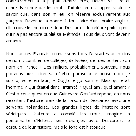
contrairement à la plupart d’entre elles, Helena sait lire et
écrire. Fascinée par les mots, l’adolescente a appris seule ce
savoir que, dans son milieu, on réserve exclusivement aux
garçons. Devenue la bonne à tout faire d’un libraire anglais,
elle croise le chemin de René Descartes, le célèbre philosophe,
qui n’a pas encore publié sa Méthode. Tous deux vont devenir
amants.
Nous autres Français connaissons tous Descartes au moins
de nom : combien de collèges, de lycées, de rues portent son
nom en France ? Des milliers, probablement. Souvent, nous
pouvons aussi citer sa célèbre phrase « Je pense donc je
suis », voire en latin, « Cogito ergo sum ». Mais qui était
l’homme ? Qui était-il dans l’intimité ? Quel ami, quel amant ?
C’est à cette question que Guinevere Glasfurd répond, en nous
racontant l’histoire vraie de la liaison de Descartes avec une
servante hollandaise. Les grandes lignes de l’histoire sont
véridiques. L’auteure a comblé les trous, imaginé la
personnalité d’Helena, ses échanges avec Descartes, le
déroulé de leur histoire. Mais le fond est historique !