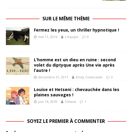
SUR LE MÊME THÈME
Fermez les yeux, un thriller hypnotique !
mai 11, 2016
L'équipe
0
L’homme est un dieu en ruine : second
volet du diptyque après Une vie après
l’autre !
décembre 31, 2017
Emily Costecalde
0
Louise et Hetseni : chevauchée dans les
plaines sauvages !
juin 14, 2018
Oihana
1
SOYEZ LE PREMIER À COMMENTER