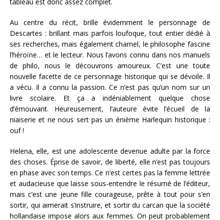
tableau est donc assez complet.
Au centre du récit, brille évidemment le personnage de
Descartes : brillant mais parfois loufoque, tout entier dédié à
ses recherches, mais également charnel, le philosophe fascine
l’héroïne… et le lecteur. Nous l’avons connu dans nos manuels
de philo, nous le découvrons amoureux. C’est une toute
nouvelle facette de ce personnage historique qui se dévoile. Il
a vécu. Il a connu la passion. Ce n’est pas qu’un nom sur un
livre scolaire. Et ça a indéniablement quelque chose
d’émouvant. Heureusement, l’auteure évite l’écueil de la
niaiserie et ne nous sert pas un énième Harlequin historique :
ouf !
Helena, elle, est une adolescente devenue adulte par la force
des choses. Éprise de savoir, de liberté, elle n’est pas toujours
en phase avec son temps. Ce n’est certes pas la femme lettrée
et audacieuse que laisse sous-entendre le résumé de l’éditeur,
mais c’est une jeune fille courageuse, prête à tout pour s’en
sortir, qui aimerait s’instruire, et sortir du carcan que la société
hollandaise impose alors aux femmes. On peut probablement