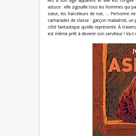
liés à son âge apparent et elle est rongée 
astuce : elle zigouille tous les hommes qui p
sœur, les harceleurs de rue, … Personne ne
camarades de classe : garçon maladroit, un
côté fantastique qu’elle représente. À travers e
est même prêt à devenir son serviteur ! Va-t-i