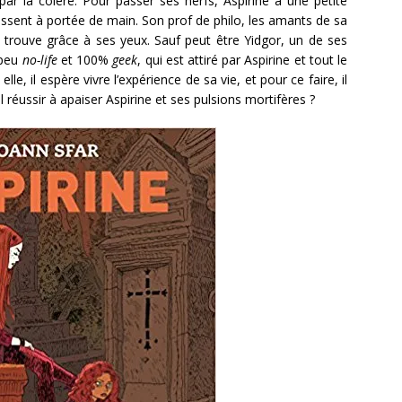
par la colère. Pour passer ses nerfs, Aspirine a une petite
assent à portée de main. Son prof de philo, les amants de sa
 trouve grâce à ses yeux. Sauf peut être Yidgor, un de ses
 peu
no-life
et 100%
geek
, qui est attiré par Aspirine et tout le
lle, il espère vivre l’expérience de sa vie, et pour ce faire, il
l réussir à apaiser Aspirine et ses pulsions mortifères ?