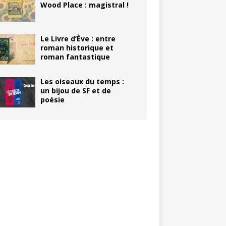
Wood Place : magistral !
Le Livre d’Ève : entre
roman historique et
roman fantastique
Les oiseaux du temps :
un bijou de SF et de
poésie