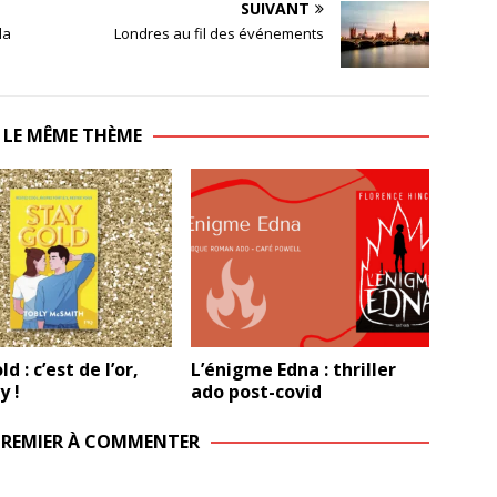
SUIVANT
la
Londres au fil des événements
 LE MÊME THÈME
d : c’est de l’or,
L’énigme Edna : thriller
y !
ado post-covid
 PREMIER À COMMENTER