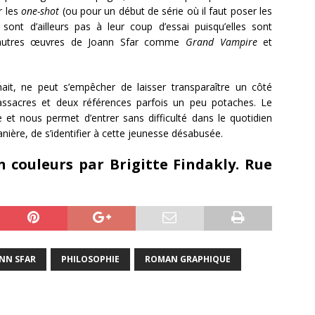
r les
one-shot
(ou pour un début de série où il faut poser les
sont d’ailleurs pas à leur coup d’essai puisqu’elles sont
’autres œuvres de Joann Sfar comme
Grand Vampire
et
it, ne peut s’empêcher de laisser transparaître un côté
assacres et deux références parfois un peu potaches. Le
et nous permet d’entrer sans difficulté dans le quotidien
anière, de s’identifier à cette jeunesse désabusée.
n couleurs par Brigitte Findakly. Rue
NN SFAR
PHILOSOPHIE
ROMAN GRAPHIQUE