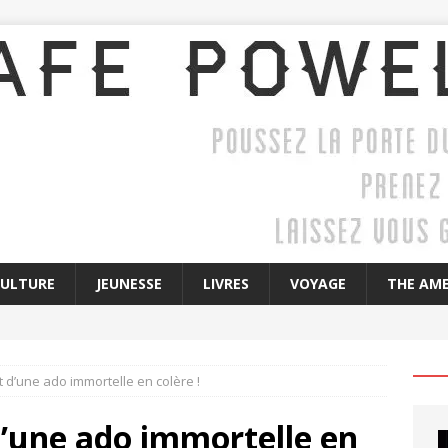
CULTURE
JEUNESSE
LIVRES
VOYAGE
THE AME
it d’une ado immortelle en colère !
 d’une ado immortelle en