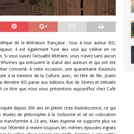
fique de la littérature française : tour à tour auteur BD,
oniqueur, il est également l’une des voix qui s’élève en ce
i vous suivez l’actualité littéraire, vous n’avez sans aucun
réformes qui entourent le statut des auteurs et qui ont été
étier concerné. À cette occasion, une quarantaine d’auteurs
sée à la ministre de la Culture, avec, en tête de file, Joann
e sa dernière BD parue aux éditions Rue de Sèvres et intitulée
est ce titre que nous vous présentons aujourd’hui chez Café
loquée depuis 300 ans en pleine crise d’adolescence, ce qui
s études de philosophie à la Sorbonne et vit en colocation
tre transformée à 23 ans. Mais Aspirine ne supporte plus sa
our l’éternité à revivre toujours les mêmes épisodes ingrats