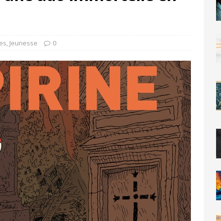
les
,
Jeunesse
0