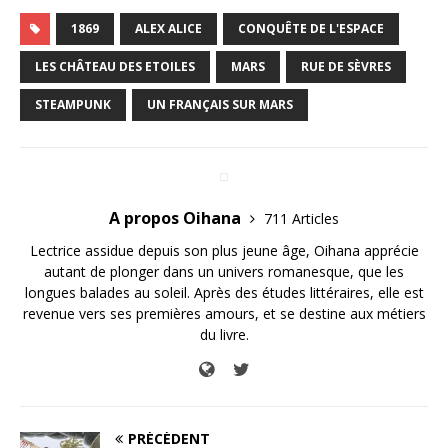
1869
ALEX ALICE
CONQUÊTE DE L'ESPACE
LES CHÂTEAU DES ETOILES
MARS
RUE DE SÈVRES
STEAMPUNK
UN FRANÇAIS SUR MARS
A propos Oihana
711 Articles
Lectrice assidue depuis son plus jeune âge, Oihana apprécie
autant de plonger dans un univers romanesque, que les
longues balades au soleil. Après des études littéraires, elle est
revenue vers ses premières amours, et se destine aux métiers
du livre.
PRÉCÉDENT