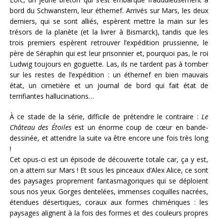
bord du Schwanstern, leur éthernef. Arrivés sur Mars, les deux
derniers, qui se sont alliés, espèrent mettre la main sur les
trésors de la planète (et la livrer à Bismarck), tandis que les
trois premiers espèrent retrouver l’expédition prussienne, le
père de Séraphin qui est leur prisonnier et, pourquoi pas, le roi
Ludwig toujours en goguette. Las, ils ne tardent pas à tomber
sur les restes de l’expédition : un éthernef en bien mauvais
état, un cimetière et un journal de bord qui fait état de
terrifiantes hallucinations…
À ce stade de la série, difficile de prétendre le contraire :
Le
Château des Étoiles
est un énorme coup de cœur en bande-
dessinée, et attendre la suite va être encore une fois très long
!
Cet opus-ci est un épisode de découverte totale car, ça y est,
on a atterri sur Mars ! Et sous les pinceaux d’Alex Alice, ce sont
des paysages proprement fantasmagoriques qui se déploient
sous nos yeux. Gorges dentelées, immenses coquilles nacrées,
étendues désertiques, coraux aux formes chimériques : les
paysages alignent à la fois des formes et des couleurs propres