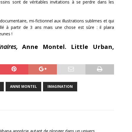
essins sont de véritables invitations à se perdre dans les
umentaire, mi-fictionnel aux illustrations sublimes et qui
eillé à partir de 3 ans mais une chose est sûre : il plaira
eunes !
inaires,
Anne Montel. Little Urban,
ANNE MONTEL
IMAGINATION
Oihana apprécie autant de plonger dans un univers