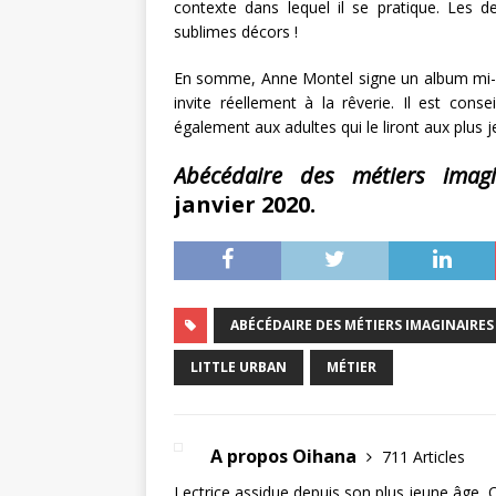
contexte dans lequel il se pratique. Les d
sublimes décors !
En somme, Anne Montel signe un album mi-doc
invite réellement à la rêverie. Il est cons
également aux adultes qui le liront aux plus j
Abécédaire des métiers imag
janvier 2020.
ABÉCÉDAIRE DES MÉTIERS IMAGINAIRES
LITTLE URBAN
MÉTIER
A propos Oihana
711 Articles
Lectrice assidue depuis son plus jeune âge, 