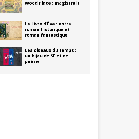
Wood Place : magistral !
Le Livre d’Ève : entre
roman historique et
roman fantastique
Les oiseaux du temps :
un bijou de SF et de
poésie