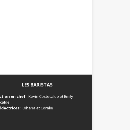
LES BARISTAS
tion en chef :
Kévin Costecalde et Emily
calde
édactrices :
Oihana et Coralie