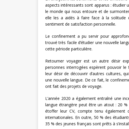
aspects intéressants sont apparus : étudie
le monde qui nous entoure et de surmonter l
elle les a aidés à faire face à la solitu
sentiment de satisfaction personnelle.
Le confinement a pu servir pour approfond
trouvé très facile d’étudier une nouvelle la
cette période particulière.
Retourner voyager est un autre désir ex
personnes interrogées espèrent pouvoir le fai
leur désir de découvrir d’autres cultures, q
une nouvelle langue. De ce fait, le confineme
ont fait des projets de voyage.
L’année 2020 a également entraîné une ince
langue étrangère peut être un atout : 20 % 
étoffer leur CV, compte tenu également des
internationales. En outre, 50 % des étudiant
35 % des jeunes français sont prêts à s’instal