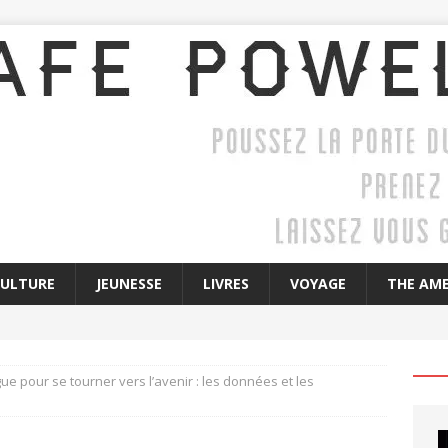
CULTURE
JEUNESSE
LIVRES
VOYAGE
THE AME
ue pour se tourner vers l’avenir : les données et les