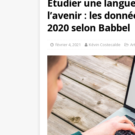
Étudier une langue
l’avenir : les donn
2020 selon Babbel
février 4, 2021
Kévin Costecalde
Ar