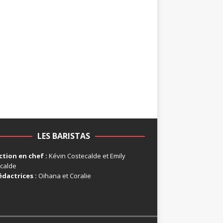
LES BARISTAS
tion en chef :
Kévin Costecalde et Emily
calde
édactrices :
Oihana et Coralie