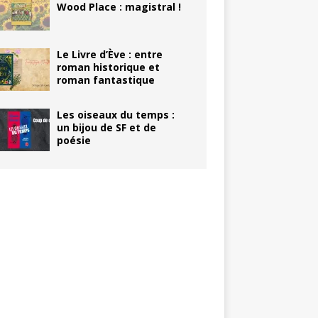
Wood Place : magistral !
Le Livre d’Ève : entre
roman historique et
roman fantastique
Les oiseaux du temps :
un bijou de SF et de
poésie