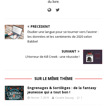
du livre.
PRÉCÉDENT
Étudier une langue pour se tourner vers l’avenir :
les données et les sentiments de 2020 selon
Babbel
SUIVANT
L’Horreur de Kill Creek : une réussite !
SUR LE MÊME THÈME
Engrenages & Sortilèges : de la fantasy
jeunesse qui a tout bon !
février 7, 2019
Coralie Daussy
1