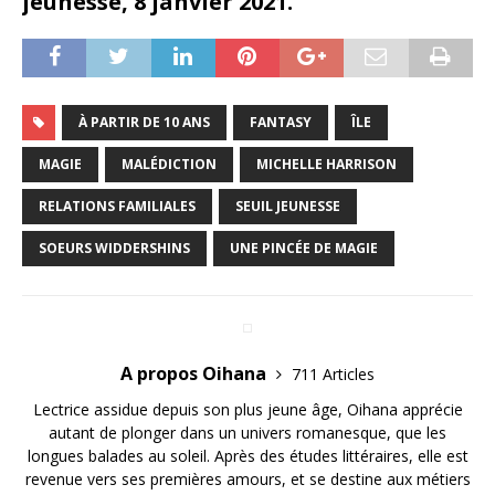
jeunesse, 8 janvier 2021.
À PARTIR DE 10 ANS
FANTASY
ÎLE
MAGIE
MALÉDICTION
MICHELLE HARRISON
RELATIONS FAMILIALES
SEUIL JEUNESSE
SOEURS WIDDERSHINS
UNE PINCÉE DE MAGIE
A propos Oihana
711 Articles
Lectrice assidue depuis son plus jeune âge, Oihana apprécie
autant de plonger dans un univers romanesque, que les
longues balades au soleil. Après des études littéraires, elle est
revenue vers ses premières amours, et se destine aux métiers