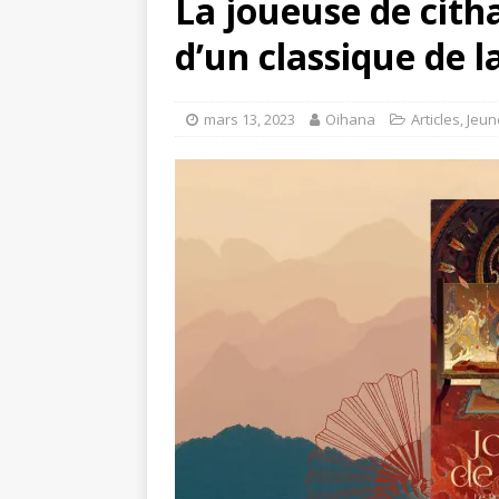
La joueuse de citha
d’un classique de la
mars 13, 2023
Oihana
Articles
,
Jeun