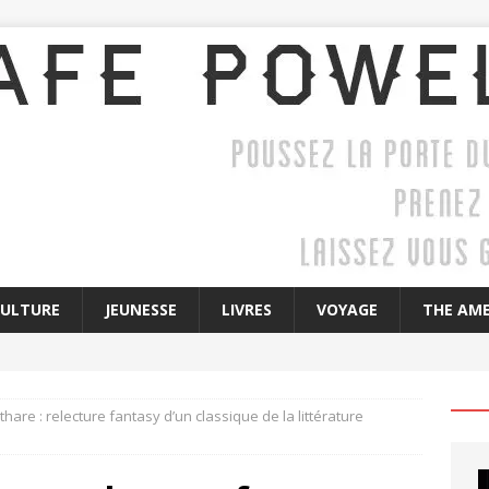
CULTURE
JEUNESSE
LIVRES
VOYAGE
THE AME
thare : relecture fantasy d’un classique de la littérature