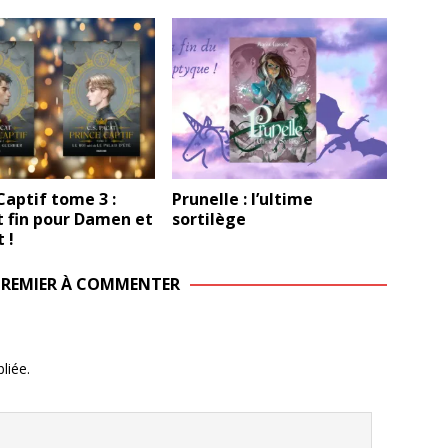
Captif tome 3 :
Prunelle : l’ultime
t fin pour Damen et
sortilège
 !
 PREMIER À COMMENTER
liée.