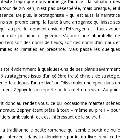
texte trapu que nous immerge l’autrice : la situation des
utour de Xin Ren) n’est pas désespérée, mais presque, et il
sance. De plus, la protagoniste – qui est aussi la narratrice
ans son propre camp, la faute à une arrogance qui laisse ses
i, au pire, lui donnent envie de l’étrangler, et il faut avouer
ntexte politique et guerrier s’ajoute une ribambelle de
ortent soit des noms de fleurs, soit des noms d’animaux et
 amitiés et inimitiés en présence. Mais passé les quelques
assiste évidemment à quelques-uns de ses plans savamment
36 stratagèmes issus d’un célèbre traité chinois de stratégie.
le feu depuis l’autre rive” ou “dissimuler une épée dans un
omment Zéphyr les interprète ou les met en œuvre. Au point
 sont donc au rendez-vous, ce qui occasionne maintes scènes
 moraux, Zéphyr étant prête à tout – même au pire ! – pour
tiers ambivalent, et c’est intéressant de la suivre !
a traditionnelle petite romance qui semble sortir de nulle
i intervient dans la deuxième partie du livre rend cette