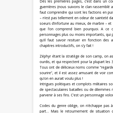
Dès les premières pages, c’est dans un con
guerrières (nous suivons le clan rassemblé a
faut comprendre qui sont les factions en puis
– n’est pas tellement en odeur de sainteté d
soeurs d’infortune au mieux, de marbre – et qu
que l’on comprend bien pourquoi. A ce co
personnages plus ou moins importants, qui p
qu’il faut savoir resituer en fonction des
chapitres introductifs, on s’y fait !
Zéphyr étant la stratège de son camp, on 
ourdis, et qui respectent pour la plupart les 
Tous ont de délicieux noms comme “regarder 
sourire”, et il est assez amusant de voir c
qu’on en aurait voulu plus !
Intrigues politiques et complots militaires
de spectaculaires batailles ou de dilemmes
parvenir à ses fins. C’est un personnage volon
Codes du genre oblige, on n’échappe pas à l
part… Mais le retournement de situation qu