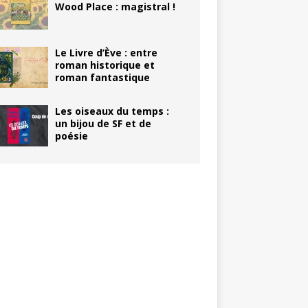
Wood Place : magistral !
Le Livre d’Ève : entre
roman historique et
roman fantastique
Les oiseaux du temps :
un bijou de SF et de
poésie