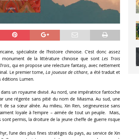
ne, spécialiste de l’histoire chinoise. C’est donc assez
ce monument de la littérature chinoise que sont
Les Trois
Trois
, qui en propose une relecture fantasy, avec nettement
ginal. Le premier tome,
La joueuse de cithare
, a été traduit et
es éditions Lumen.
ne dans un royaume divisé. Au nord, une impératrice fantoche
par une régente sans pitié du nom de Miasma. Au sud, une
rt de sa sœur aînée. Au milieu, Xin Ren, seigneuresse sans
 vraiment loyale à l’empire – aimée de tout un peuple. Mais,
 sont permis, la droiture de la jeune cheffe de guerre risque
yr, l’une des plus fines stratèges du pays, au service de Xin