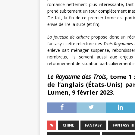
romance nettement plus intéressante, tant d
prend subitement un tour complètement inat
De fait, la fin de ce premier tome est parti
envie de lire la suite (et fin).
La joueuse de cithare
propose donc un récit
fantasy : cette relecture des
Trois Royaumes
a
enlevé sait ménager suspense, rebondisse
nombreux, ils servent aussi aux enjeux p
retournement de situation particulièrement in
Le Royaume des Trois
, tome 1 
de l’anglais (États-Unis) p
Lumen, 9 février 2023.
CHINE
FANTASY
FANTASY H