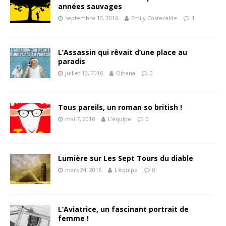
années sauvages
septembre 10, 2016
Emily Costecalde
1
L’Assassin qui rêvait d’une place au
paradis
juillet 10, 2016
Oihana
0
Tous pareils, un roman so british !
mai 7, 2016
L'équipe
0
Lumière sur Les Sept Tours du diable
mars 24, 2016
L'équipe
0
L’Aviatrice, un fascinant portrait de
femme !