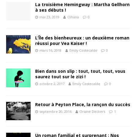
La troisième Hemingway : Martha Gellhorn
à ses débuts !
mai 23, 2019
Oihana
0
L’Île des bienheureux : un deuxième roman
réussi pour Vea Kaiser !
mars 16, 2018
Emily Costecalde
0
Bien dans son slip : tout, tout, tout, vous
saurez tout sur le zizi !
octobre 2, 2017
Emily Costecalde
0
Retour à Peyton Place, la rançon du succès
septembre 20, 2016
Oriane Deckers
1
Un roman familial et surprenant : Nos