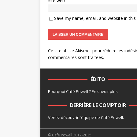
Site web
Save my name, email, and website in this
Ce site utilise Akismet pour réduire les indési
commentaires sont traitées
.
ÉDITO
Pourquoi Café Powell ?
En savoir plus
.
DERRIÈRE LE COMPTOIR
Venez découvrir l’
équipe
de Café Powell.
© Cafe Powell 2012-2025