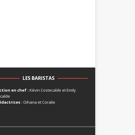
LES BARISTAS
tion en chef :
Kévin Costecalde et Emily
calde
édactrices :
Oihana et Coralie