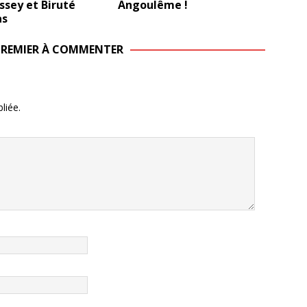
ssey et Biruté
Angoulême !
as
 PREMIER À COMMENTER
liée.