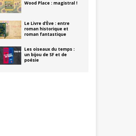
Wood Place : magistral !
Le Livre d’Ève : entre
roman historique et
roman fantastique
Les oiseaux du temps :
un bijou de SF et de
poésie