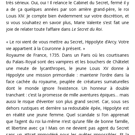
très sérieux. Oui, oui ! Il relance le Cabinet du Secret, fermé il y
a de ça quelques années par son arrière grand-père, le roi
Louis XIV. Je compte bien évidemment sur votre discrétion, et
si vous souhaitez en savoir plus, Marie Valente s’est fait une
joie de relater toute l’affaire dans
Le Secret du Roi
.
« Le roi vient de vous mettre au Secret, Hippolyte d’Arcy. Votre
vie appartient à la Couronne à présent. »
Royaume de France, 1735. Dans un Paris où les courtisanes
du Palais-Royal sont des vampires et les bouchers de Châtelet
une meute de lycanthropes, le jeune Louis XV donne à
Hippolyte une mission primordiale : maintenir l’ordre dans la
face cachée du royaume, peuplée de créatures surnaturelles
dont le monde ignore l’existence. Un honneur à double
tranchant : c’est la promesse de mille aventures épiques… mais
aussi le risque d’éventer son plus grand secret. Car, sous ses
dehors rustiques et derrière sa redoutable épée, Hippolyte est
en réalité une jeune femme. Quel scandale si l’on apprenait
que l’agent du roi lui-même n’est qu’une fille de bonne famille,
et libertine avec ça ! Mais on ne devient pas agent du Secret
sans un attrait immodéré pour les quêtes impossibles. Et la