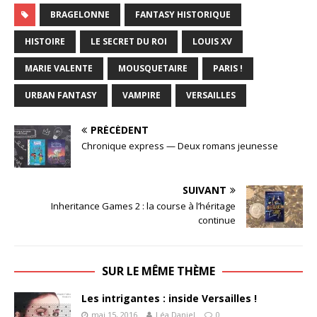
BRAGELONNE
FANTASY HISTORIQUE
HISTOIRE
LE SECRET DU ROI
LOUIS XV
MARIE VALENTE
MOUSQUETAIRE
PARIS !
URBAN FANTASY
VAMPIRE
VERSAILLES
PRÉCÉDENT
Chronique express — Deux romans jeunesse
SUIVANT
Inheritance Games 2 : la course à l’héritage
continue
SUR LE MÊME THÈME
Les intrigantes : inside Versailles !
mai 15, 2016
Léa Daniel
0