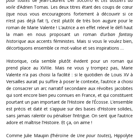
pour toutes
de Jean-Laurent Del Socorro et
Les dossiers du
voile
d’Adrien Tomas. Les deux titres étant des coups de cœur
(que nous vous encourageons fortement à découvrir si ce
n’est pas déjà fait !), c’est plutôt de très bon augure pour le
roman de Marie Valente ! L’autrice a en effet relevé le défi haut
la main en nous proposant un roman d’
urban fantasy
historique
aux accents féministes. Mais si vous le voulez bien,
décortiquons ensemble ce mot-valise et ses inspirations …
Historique, cela semble plutôt évident pour un roman qui
prend place au XVIIIe. Mais ne vous y trompez pas, Marie
Valente n’a pas choisi la facilité : si le quotidien de Louis XV à
Versailles aurait pu suffire à poser le contexte, l’autrice a choisi
de consacrer un arc narratif secondaire aux révoltes jacobites
qui sont encore bien peu connues en France, et qui constituent
pourtant un pan important de l’Histoire de l’Écosse. L’ensemble
est précis et daté et s’appuie sur des bases d’Histoire solides,
sans jamais ralentir ou pénaliser l’intrigue. On sent que l’autrice
adore et maîtrise l’Histoire. Et ça, on aime !
Comme Julie Maupin (l’héroïne de
Une pour toutes
), Hippolyte