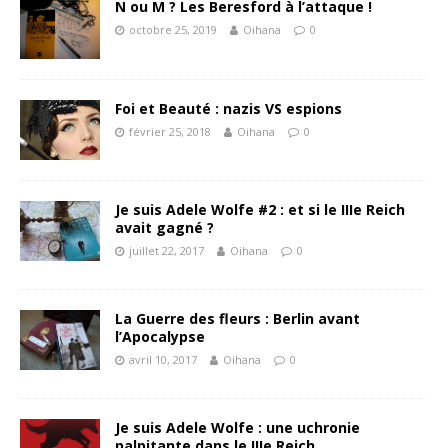
N ou M ? Les Beresford à l’attaque !
octobre 25, 2019
Oihana
0
Foi et Beauté : nazis VS espions
février 25, 2018
Oihana
0
Je suis Adele Wolfe #2 : et si le IIIe Reich
avait gagné ?
juillet 22, 2017
Oihana
0
La Guerre des fleurs : Berlin avant
l’Apocalypse
avril 10, 2017
Oihana
0
Je suis Adele Wolfe : une uchronie
palpitante dans le IIIe Reich