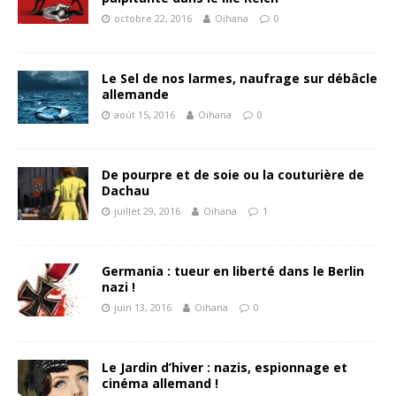
octobre 22, 2016
Oihana
0
Le Sel de nos larmes, naufrage sur débâcle
allemande
août 15, 2016
Oihana
0
De pourpre et de soie ou la couturière de
Dachau
juillet 29, 2016
Oihana
1
Germania : tueur en liberté dans le Berlin
nazi !
juin 13, 2016
Oihana
0
Le Jardin d’hiver : nazis, espionnage et
cinéma allemand !