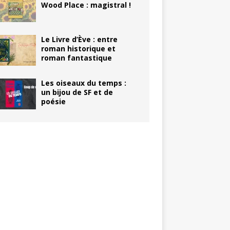
Wood Place : magistral !
Le Livre d’Ève : entre
roman historique et
roman fantastique
Les oiseaux du temps :
un bijou de SF et de
poésie