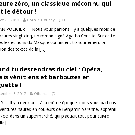
eure zéro, un classique méconnu qui
t le détour !
llet 23, 2018
Coralie Daussy
0
 POLICIER — Nous vous parlions il y a quelques mois de
heures vingt-cinq, un roman signé Agatha Christie. Sur cette
e, les éditions du Masque continuent tranquillement la
tion des textes de la
[…]
nd tu descendras du ciel : Opéra,
ais vénitiens et barbouzes en
uette !
embre 3, 2017
Oihana
1
 — Il y a deux ans, à la même époque, nous vous parlions
ventures hautes en couleurs de Benjamin Varenne, apprenti
Noël dans un supermarché, qui plaquait tout pour suivre
lle
[…]