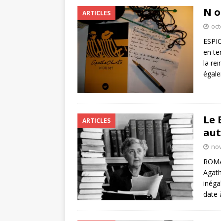
N o
ARTICLES
oct
ESPIO
en te
la re
égal
Le 
ARTICLES
aut
no
ROMAN
Agath
inéga
date 