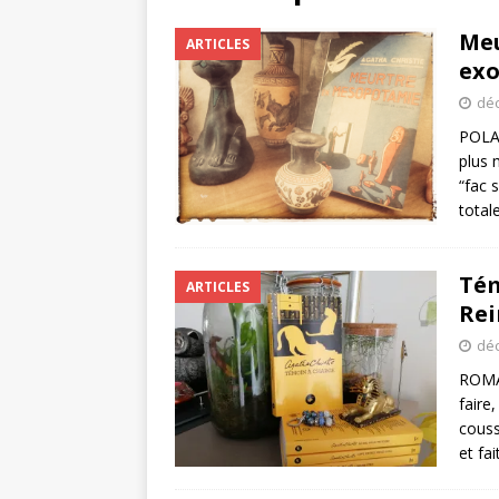
Meu
ARTICLES
exo
déc
POLAR
plus 
“fac 
total
Tém
ARTICLES
Rei
déc
ROMAN
faire
couss
et fa