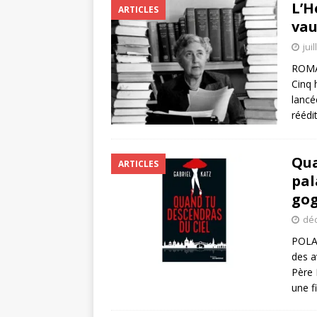
L’H
ARTICLES
vau
jui
ROMAN
Cinq 
lancé
réédi
Qua
ARTICLES
pal
gog
déc
POLAR
des a
Père 
une fi