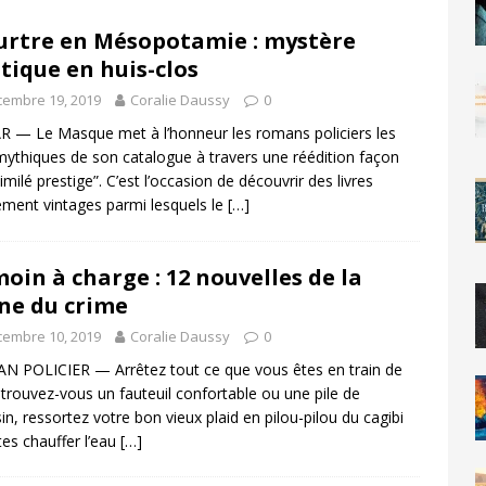
rtre en Mésopotamie : mystère
tique en huis-clos
embre 19, 2019
Coralie Daussy
0
 — Le Masque met à l’honneur les romans policiers les
mythiques de son catalogue à travers une réédition façon
similé prestige”. C’est l’occasion de découvrir des livres
ement vintages parmi lesquels le
[…]
oin à charge : 12 nouvelles de la
ne du crime
embre 10, 2019
Coralie Daussy
0
 POLICIER — Arrêtez tout ce que vous êtes en train de
, trouvez-vous un fauteuil confortable ou une pile de
in, ressortez votre bon vieux plaid en pilou-pilou du cagibi
ites chauffer l’eau
[…]