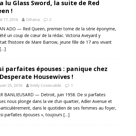
a lu Glass Sword, la suite de Red
en !
t 17, 2016
Oihana
2
N ADO — Red Queen, premier tome de la série éponyme,
 été un coup de cœur de la rédac. Victoria Aveyard y
tait l’histoire de Mare Barrow, jeune fille de 17 ans vivant
[…]
si parfaites épouses : panique chez
 Desperate Housewives !
vier 25, 2016
Emily Costecalde
1
 BANLIEUSARD — Detroit, juin 1958. De si parfaites
es nous plonge dans la vie d’un quartier, Adler Avenue et
particulièrement, dans le quotidien de ses femmes au foyer,
 si parfaites épouses », toujours
[…]