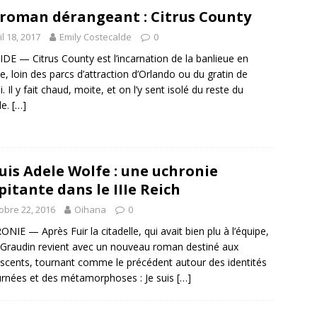
roman dérangeant : Citrus County
il 18, 2017
Emily Costecalde
0
DE — Citrus County est l’incarnation de la banlieue en
de, loin des parcs d’attraction d’Orlando ou du gratin de
. Il y fait chaud, moite, et on l’y sent isolé du reste du
e.
[…]
suis Adele Wolfe : une uchronie
pitante dans le IIIe Reich
obre 22, 2016
Oihana
0
NIE — Après Fuir la citadelle, qui avait bien plu à l’équipe,
Graudin revient avec un nouveau roman destiné aux
scents, tournant comme le précédent autour des identités
rnées et des métamorphoses : Je suis
[…]