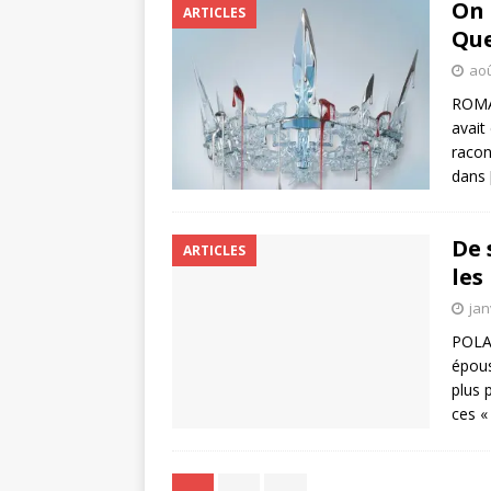
On 
ARTICLES
Que
aoû
ROMA
avait
racon
dans
De 
ARTICLES
les
jan
POLAR
épous
plus 
ces «