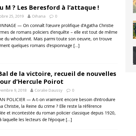
u M ? Les Beresford à l’attaque !
obre 25, 2019
Oihana
0
NNAGE — On connaît l’œuvre prolifique d’Agatha Christie
rmes de romans policiers d’enquête – elle est tout de même
ine du whodunnit. Mais parmi toute son oeuvre, on trouve
ement quelques romans d’espionnage
[…]
Bal de la victoire, recueil de nouvelles
our d’Hercule Poirot
vembre 9, 2018
Coralie Daussy
0
 POLICIER — A-t-on vraiment encore besoin d’introduire
a Christie, la Reine du crime ? Elle reste la référence
lée et incontestée du roman policier classique depuis 1920,
à laquelle les lecteurs de l’époque
[…]