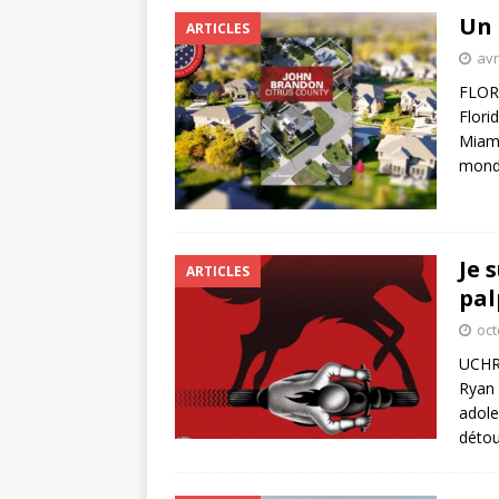
Un 
ARTICLES
avr
FLORI
Flori
Miami
mond
Je 
ARTICLES
pal
oct
UCHRO
Ryan 
adole
détou