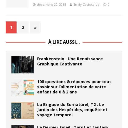
décembre 20, 2015
Emily Costecalde
0
1
2
»
À LIRE AUSSI…
Frankenstein : Une Renaissance
Graphique Captivante
108 questions & réponses pour tout
savoir sur l’alimentation de votre
enfant de 0 à 2 ans
La Brigade du Surnaturel, T2 : Le
Jardin des Hespérides, enquête et
voyage temporel
Le Dernier Soleil : Tarot et fantasy