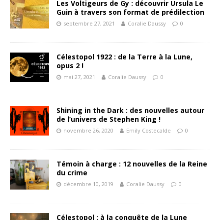
Les Voltigeurs de Gy : découvrir Ursula Le
Guin à travers son format de prédilection
septembre 27, 2021
Coralie Daussy
0
Célestopol 1922 : de la Terre à la Lune,
opus 2 !
mai 27, 2021
Coralie Daussy
0
Shining in the Dark : des nouvelles autour
de l’univers de Stephen King !
novembre 26, 2020
Emily Costecalde
0
Témoin à charge : 12 nouvelles de la Reine
du crime
décembre 10, 2019
Coralie Daussy
0
Célestopol : à la conquête de la Lune