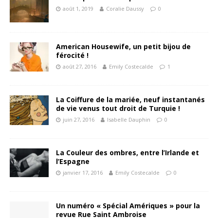
août 1, 2019
Coralie Daussy
0
American Housewife, un petit bijou de
férocité !
août 27, 2016
Emily Costecalde
1
La Coiffure de la mariée, neuf instantanés
de vie venus tout droit de Turquie !
juin 27, 2016
Isabelle Dauphin
0
La Couleur des ombres, entre l’Irlande et
l’Espagne
janvier 17, 2016
Emily Costecalde
0
Un numéro « Spécial Amériques » pour la
revue Rue Saint Ambroise